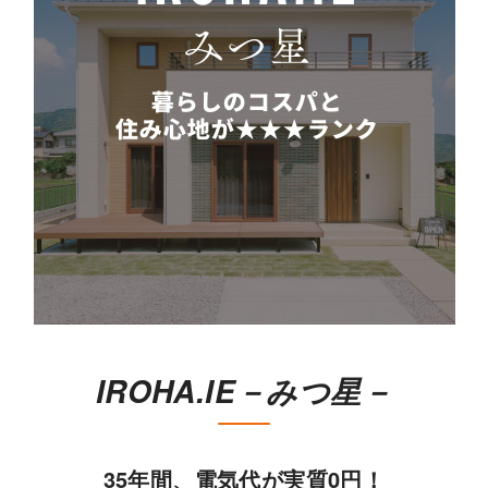
IROHA.IE－みつ星－
35年間、電気代が実質0円！