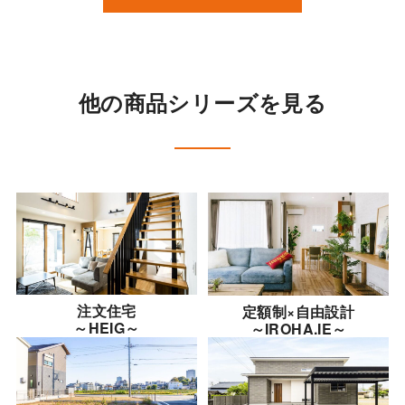
他の商品シリーズを見る
注文住宅
定額制×自由設計
～HEIG～
～IROHA.IE～