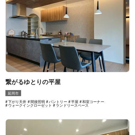
繋がるゆとりの平屋
延岡市
下がり天井
間接照明
パントリー
平屋
和室コーナー
ウォークインクローゼット
ランドリースペース