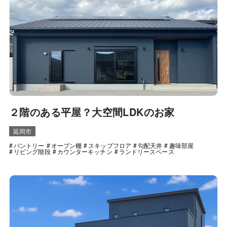
２階のある平屋？大空間LDKのお家
延岡市
パントリー
オープン棚
スキップフロア
勾配天井
趣味部屋
リビング階段
カウンターキッチン
ランドリースペース