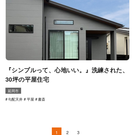
『シンプルって、心地いい。』洗練された、
30坪の平屋住宅
延岡市
勾配天井
平屋
書斎
1
2
3