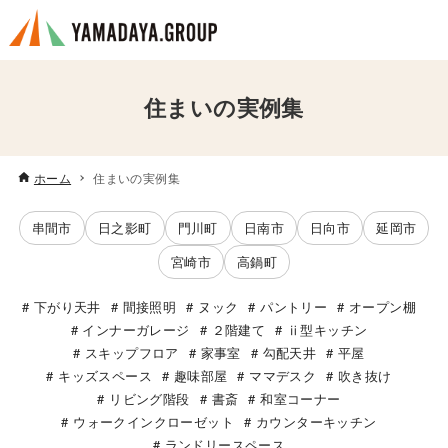
住まいの実例集
ホーム
住まいの実例集
串間市
日之影町
門川町
日南市
日向市
延岡市
宮崎市
高鍋町
下がり天井
間接照明
ヌック
パントリー
オープン棚
インナーガレージ
２階建て
ⅱ型キッチン
スキップフロア
家事室
勾配天井
平屋
キッズスペース
趣味部屋
ママデスク
吹き抜け
リビング階段
書斎
和室コーナー
ウォークインクローゼット
カウンターキッチン
ランドリースペース