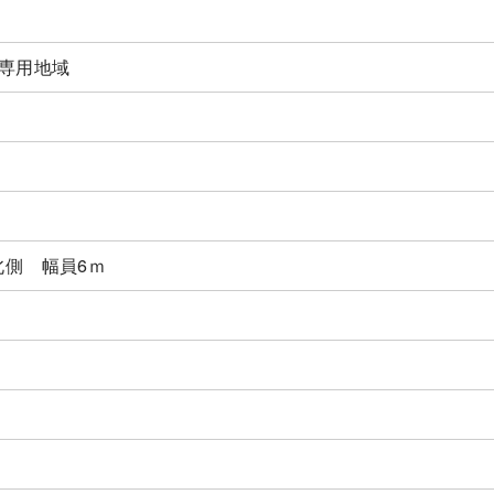
居専用地域
北側 幅員6ｍ