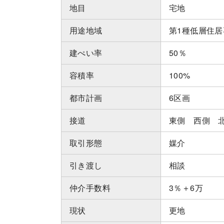
地目
宅地
用途地域
第1種低層住
建ぺい率
50％
容積率
100%
都市計画
6区画
接道
東側 西側 
取引形態
媒介
引き渡し
相談
仲介手数料
3％＋6万
現状
更地