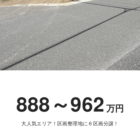
888～962
万円
大人気エリア！区画整理地に６区画分譲！