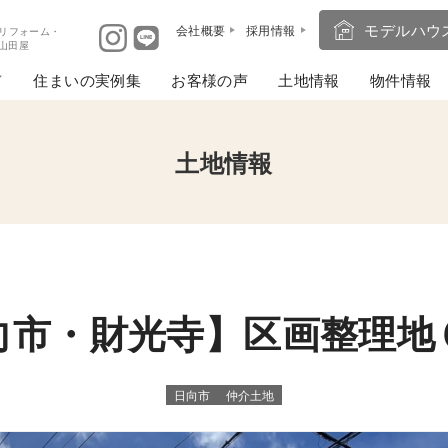
モデルハウ
会社概要
採用情報
リフォーム・
ば山田屋
住まいの実例集
お客様の声
土地情報
物件情報
土地情報
向市・財光寺】区画整理地
日向市
仲介土地