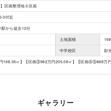
寺】区画整理地６区画
6-3付近
寺駅から徒歩12分
土地面積
19
中学校区
財
198.36㎡】【区画③962万円205.08㎡】【区画④⑤888万円1
ギャラリー