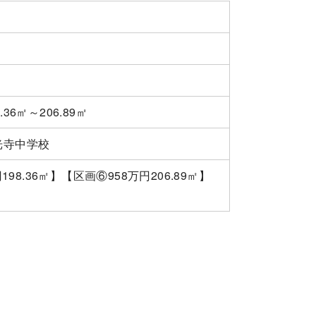
8.36㎡～206.89㎡
光寺中学校
98.36㎡】【区画⑥958万円206.89㎡】