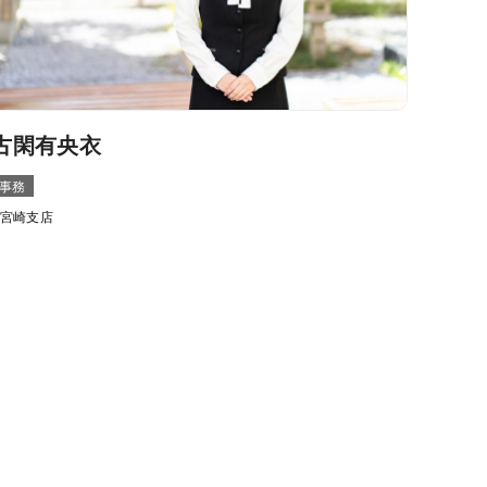
古閑有央衣
事務
宮崎支店