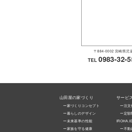
〒884-0002 宮崎
0983-32-5
TEL
山田屋の家づくり
サービ
ー家づくりコンセプト
ー注文
ー暮らしのデザイン
ー定額
ー未来基準の性能
IROHA.I
ー家族を守る健康
ー不動産