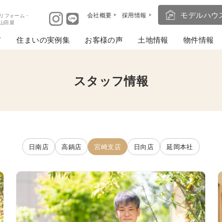
モデルハウ
会社概要
採用情報
リフォーム・
ば山田屋
住まいの実例集
お客様の声
土地情報
物件情報
スタッフ情報
日南店
高鍋店
宮崎支店
日向店
延岡本社