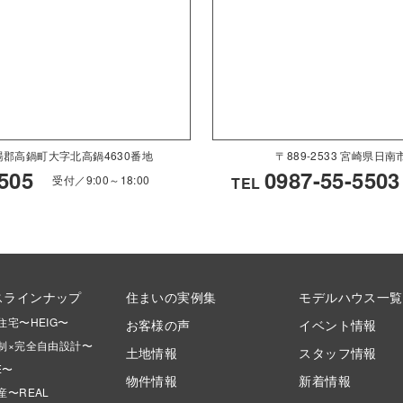
県児湯郡高鍋町大字北高鍋4630番地
〒889-2533 宮崎県日
505
0987-55-5503
受付／9:00～18:00
TEL
スラインナップ
住まいの実例集
モデルハウス一覧
住宅〜HEIG〜
お客様の声
イベント情報
制×完全自由設計〜
土地情報
スタッフ情報
E〜
物件情報
新着情報
〜REAL