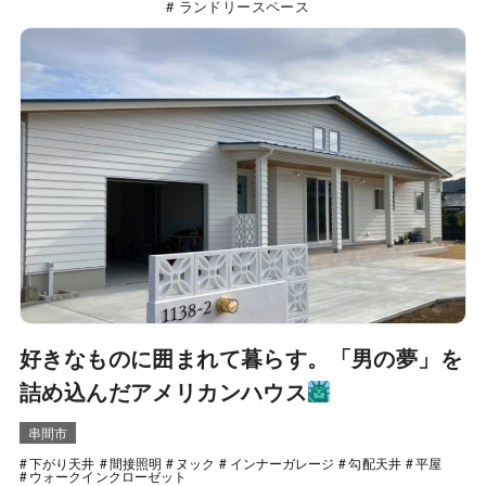
ランドリースペース
好きなものに囲まれて暮らす。「男の夢」を
詰め込んだアメリカンハウス
串間市
下がり天井
間接照明
ヌック
インナーガレージ
勾配天井
平屋
ウォークインクローゼット