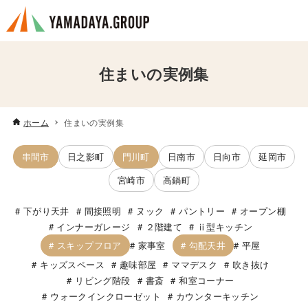
住まいの実例集
ホーム
住まいの実例集
串間市
日之影町
門川町
日南市
日向市
延岡市
宮崎市
高鍋町
下がり天井
間接照明
ヌック
パントリー
オープン棚
インナーガレージ
２階建て
ⅱ型キッチン
スキップフロア
勾配天井
家事室
平屋
キッズスペース
趣味部屋
ママデスク
吹き抜け
リビング階段
書斎
和室コーナー
ウォークインクローゼット
カウンターキッチン