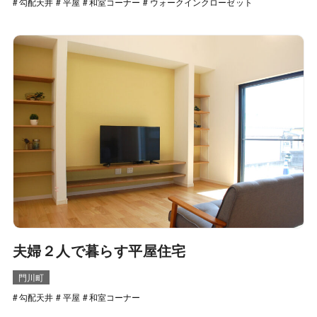
勾配天井
平屋
和室コーナー
ウォークインクローゼット
夫婦２人で暮らす平屋住宅
門川町
勾配天井
平屋
和室コーナー