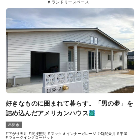
ランドリースペース
好きなものに囲まれて暮らす。「男の夢」を
詰め込んだアメリカンハウス
串間市
下がり天井
間接照明
ヌック
インナーガレージ
勾配天井
平屋
ウォークインクローゼット