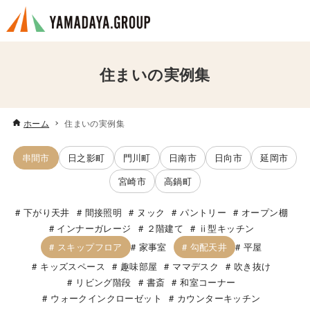
住まいの実例集
ホーム
住まいの実例集
串間市
日之影町
門川町
日南市
日向市
延岡市
宮崎市
高鍋町
下がり天井
間接照明
ヌック
パントリー
オープン棚
インナーガレージ
２階建て
ⅱ型キッチン
スキップフロア
勾配天井
家事室
平屋
キッズスペース
趣味部屋
ママデスク
吹き抜け
リビング階段
書斎
和室コーナー
ウォークインクローゼット
カウンターキッチン