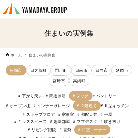
住まいの実例集
ホーム
住まいの実例集
串間市
日之影町
門川町
日南市
日向市
延岡市
宮崎市
高鍋町
ヌック
下がり天井
間接照明
パントリー
２階建て
オープン棚
インナーガレージ
ⅱ型キッチン
スキップフロア
家事室
勾配天井
平屋
キッズスペース
趣味部屋
ママデスク
吹き抜け
和室コーナー
リビング階段
書斎