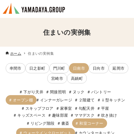
住まいの実例集
ホーム
住まいの実例集
串間市
日之影町
門川町
日南市
日向市
延岡市
宮崎市
高鍋町
下がり天井
間接照明
ヌック
パントリー
オープン棚
インナーガレージ
２階建て
ⅱ型キッチン
スキップフロア
家事室
勾配天井
平屋
キッズスペース
趣味部屋
ママデスク
吹き抜け
和室コーナー
リビング階段
書斎
ウォークインクローゼット
カウンターキッチン