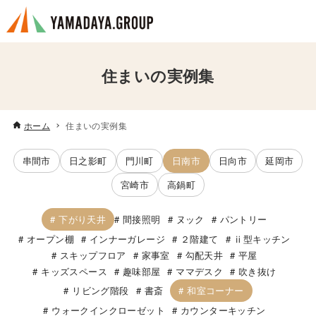
住まいの実例集
ホーム
住まいの実例集
串間市
日之影町
門川町
日南市
日向市
延岡市
宮崎市
高鍋町
下がり天井
間接照明
ヌック
パントリー
オープン棚
インナーガレージ
２階建て
ⅱ型キッチン
スキップフロア
家事室
勾配天井
平屋
キッズスペース
趣味部屋
ママデスク
吹き抜け
和室コーナー
リビング階段
書斎
ウォークインクローゼット
カウンターキッチン