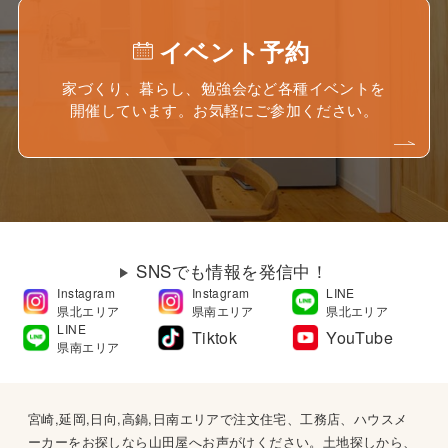
イベント予約
家づくり、暮らし、勉強会など各種イベントを
開催しています。お気軽にご参加ください。
SNSでも情報を発信中！
Instagram
Instagram
LINE
県北エリア
県南エリア
県北エリア
LINE
Tiktok
YouTube
県南エリア
宮崎,延岡,日向,高鍋,日南エリアで注文住宅、工務店、ハウスメ
ーカーをお探しなら山田屋へお声がけください。土地探しから、