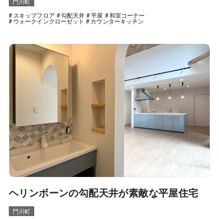
門川町
スキップフロア
勾配天井
平屋
和室コーナー
ウォークインクローゼット
カウンターキッチン
ヘリンボーンの勾配天井が素敵な平屋住宅
門川町