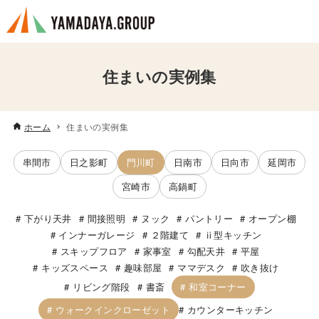
住まいの実例集
ホーム
住まいの実例集
串間市
日之影町
門川町
日南市
日向市
延岡市
宮崎市
高鍋町
下がり天井
間接照明
ヌック
パントリー
オープン棚
インナーガレージ
２階建て
ⅱ型キッチン
スキップフロア
家事室
勾配天井
平屋
キッズスペース
趣味部屋
ママデスク
吹き抜け
和室コーナー
リビング階段
書斎
ウォークインクローゼット
カウンターキッチン