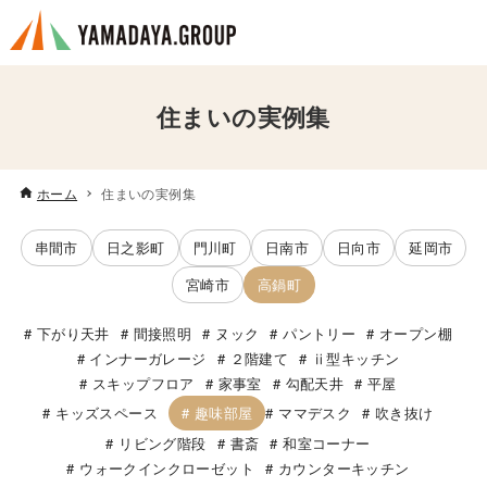
住まいの実例集
ホーム
住まいの実例集
串間市
日之影町
門川町
日南市
日向市
延岡市
宮崎市
高鍋町
下がり天井
間接照明
ヌック
パントリー
オープン棚
インナーガレージ
２階建て
ⅱ型キッチン
スキップフロア
家事室
勾配天井
平屋
趣味部屋
キッズスペース
ママデスク
吹き抜け
リビング階段
書斎
和室コーナー
ウォークインクローゼット
カウンターキッチン