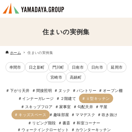
住まいの実例集
ホーム
住まいの実例集
串間市
日之影町
門川町
日南市
日向市
延岡市
宮崎市
高鍋町
下がり天井
間接照明
ヌック
パントリー
オープン棚
ⅱ型キッチン
インナーガレージ
２階建て
スキップフロア
家事室
勾配天井
平屋
キッズスペース
趣味部屋
ママデスク
吹き抜け
リビング階段
書斎
和室コーナー
ウォークインクローゼット
カウンターキッチン