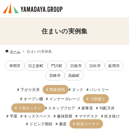
住まいの実例集
ホーム
住まいの実例集
串間市
日之影町
門川町
日南市
日向市
延岡市
宮崎市
高鍋町
間接照明
下がり天井
ヌック
パントリー
２階建て
オープン棚
インナーガレージ
ⅱ型キッチン
スキップフロア
家事室
勾配天井
平屋
キッズスペース
趣味部屋
ママデスク
吹き抜け
和室コーナー
リビング階段
書斎