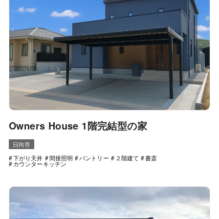
Owners House 1階完結型の家
日向市
下がり天井
間接照明
パントリー
２階建て
書斎
カウンターキッチン