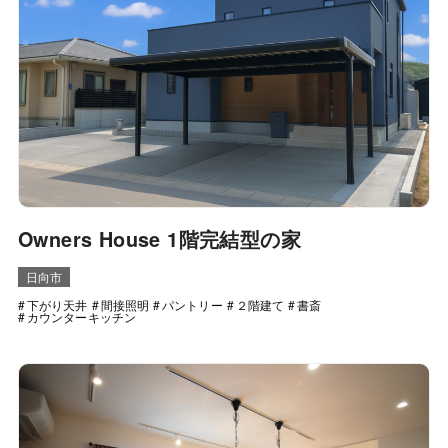
Owners House 1階完結型の家
日向市
下がり天井
間接照明
パントリー
２階建て
書斎
カウンターキッチン