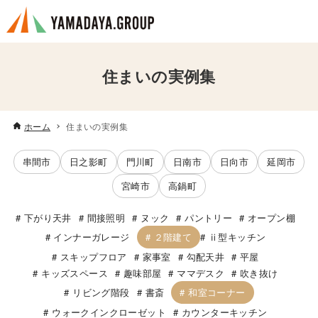
住まいの実例集
ホーム
住まいの実例集
串間市
日之影町
門川町
日南市
日向市
延岡市
宮崎市
高鍋町
下がり天井
間接照明
ヌック
パントリー
オープン棚
２階建て
インナーガレージ
ⅱ型キッチン
スキップフロア
家事室
勾配天井
平屋
キッズスペース
趣味部屋
ママデスク
吹き抜け
和室コーナー
リビング階段
書斎
ウォークインクローゼット
カウンターキッチン