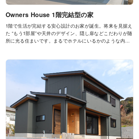
Owners House 1階完結型の家
1階で生活が完結する安心設計のお家が誕生。将来を見据え
た “もう1部屋”や天井のデザイン、隠し扉などこだわりが随
所に光る住まいです。まるでホテルにいるかのような内観
デザインもポイント。上質でリッチな時間を演出していま
す。 ギャラリー Gallery POINT ０１ 毎日の暮らしを豊か
に広々としたゆったりLDK.。家族が集い、くつろぎ、つな
がる場所。陽の光が…