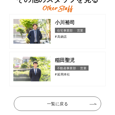
Other Staff
小川裕司
住宅事業部
営業
高鍋店
稲田聖児
不動産事業部
営業
延岡本社
一覧に戻る