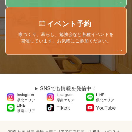
イベント予約
家づくり、暮らし、勉強会など各種イベントを
開催しています。お気軽にご参加ください。
SNSでも情報を発信中！
Instagram
Instagram
LINE
県北エリア
県南エリア
県北エリア
LINE
Tiktok
YouTube
県南エリア
宮崎,延岡,日向,高鍋,日南エリアで注文住宅、工務店、ハウスメ