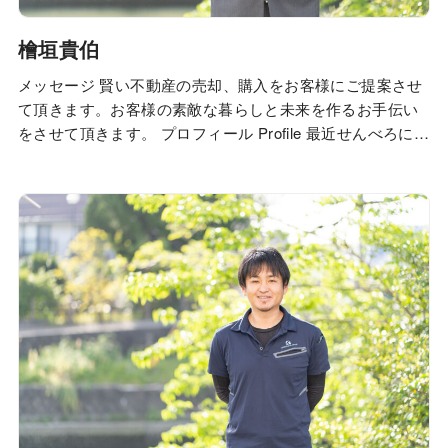
檜垣貴伯
メッセージ 賢い不動産の売却、購入をお客様にご提案させ
て頂きます。お客様の素敵な暮らしと未来を作るお手伝い
をさせて頂きます。 プロフィール Profile 最近せんべろにハ
マっています！ 1,000円前後でベロベロになれる、コスパの
いい飲み屋のことをせんべろといいます。お酒を販売して
いる酒屋の一角で立ち飲みをする角打ちに似てますが、せ
んべろ店はちゃんと椅子が…