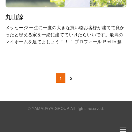
丸山諒
メッセージ 一生に一度の大きな買い物お客様が建てて良か
ったと思える家を一緒に建てていけたらいいです。最高の
マイホームを建てましょう！！！ プロフィール Profile 趣
味・エピソード 先日、家族と私の地元、都城市の知人が経
営する芋菓子や〖RURUQ〗（ルルン）へ行ってきました！
メニューも豊富で、芋本来の甘みを活かされていてすごく
美味しかったです。皆さんも都…
1
2
© YAMADAYA.GROUP All rights reserved.