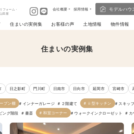
モデルハウ
会社概要
採用情報
リフォーム・
ば山田屋
住まいの実例集
お客様の声
土地情報
物件情報
住まいの実例集
市
日之影町
門川町
日南市
日向市
延岡市
宮崎市
ープン棚
ⅱ型キッチン
インナーガレージ
２階建て
スキッ
和室コーナー
ビング階段
書斎
ウォークインクローゼット
カ