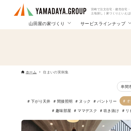
宮崎で注文住宅・建売住宅・
土地探し | 家づくりといえ
山田屋の家づくり
サービスラインナップ
ホーム
住まいの実例集
串間
オ
下がり天井
間接照明
ヌック
パントリー
趣味部屋
ママデスク
吹き抜け
リ