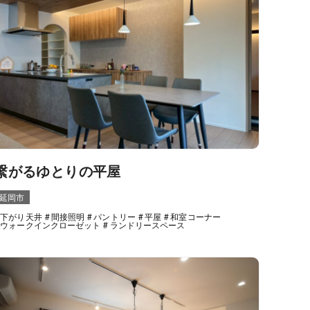
繋がるゆとりの平屋
延岡市
下がり天井
間接照明
パントリー
平屋
和室コーナー
ウォークインクローゼット
ランドリースペース