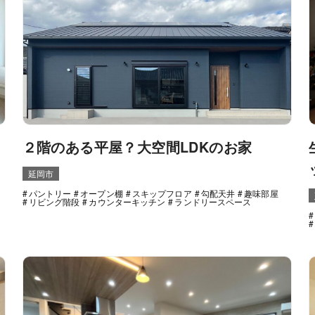
２階のある平屋？大空間LDKのお家
延岡市
パントリー
オープン棚
スキップフロア
勾配天井
趣味部屋
リビング階段
カウンターキッチン
ランドリースペース