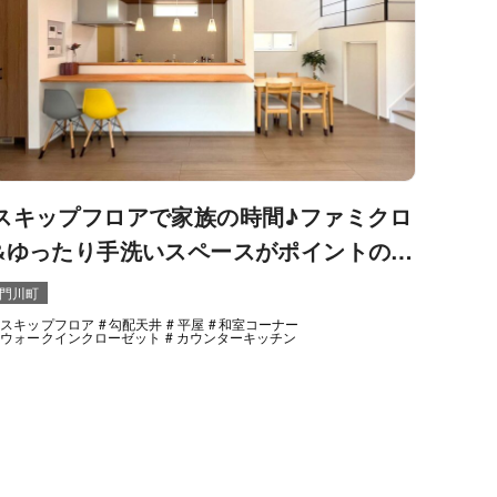
スキップフロアで家族の時間♪ファミクロ
&ゆったり手洗いスペースがポイントの平
屋住宅！
門川町
スキップフロア
勾配天井
平屋
和室コーナー
ウォークインクローゼット
カウンターキッチン