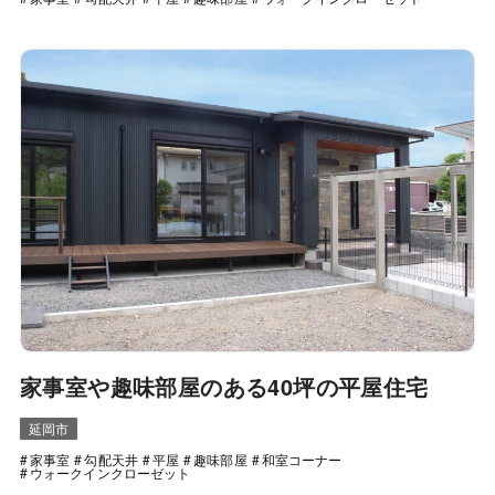
家事室や趣味部屋のある40坪の平屋住宅
延岡市
家事室
勾配天井
平屋
趣味部屋
和室コーナー
ウォークインクローゼット