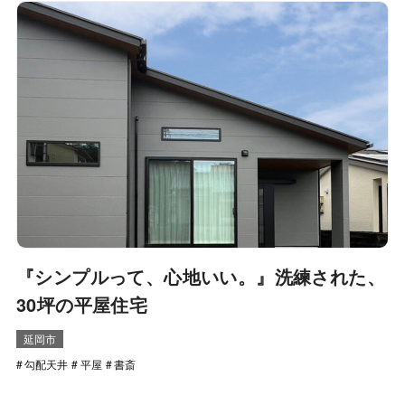
『シンプルって、心地いい。』洗練された、
30坪の平屋住宅
延岡市
勾配天井
平屋
書斎