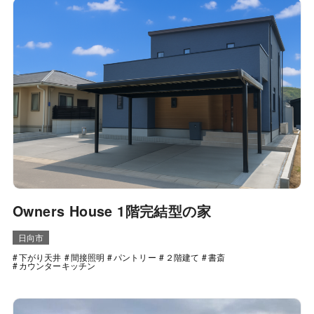
Owners House 1階完結型の家
日向市
下がり天井
間接照明
パントリー
２階建て
書斎
カウンターキッチン