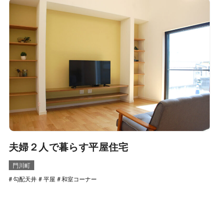
夫婦２人で暮らす平屋住宅
門川町
勾配天井
平屋
和室コーナー