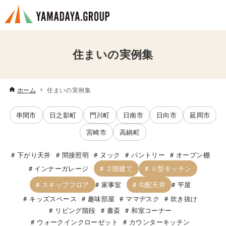
住まいの実例集
ホーム
住まいの実例集
串間市
日之影町
門川町
日南市
日向市
延岡市
宮崎市
高鍋町
下がり天井
間接照明
ヌック
パントリー
オープン棚
２階建て
ⅱ型キッチン
インナーガレージ
スキップフロア
勾配天井
家事室
平屋
キッズスペース
趣味部屋
ママデスク
吹き抜け
リビング階段
書斎
和室コーナー
ウォークインクローゼット
カウンターキッチン