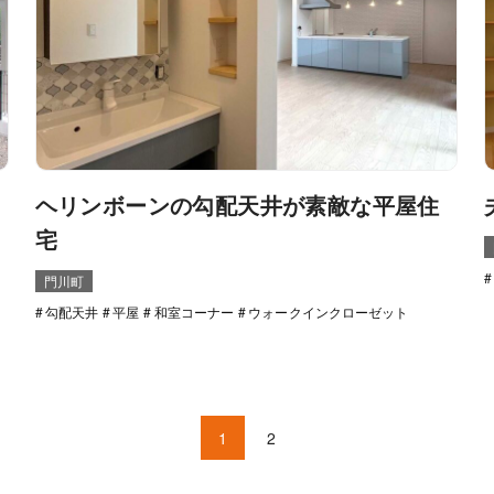
ヘリンボーンの勾配天井が素敵な平屋住
宅
門川町
勾配天井
平屋
和室コーナー
ウォークインクローゼット
1
2