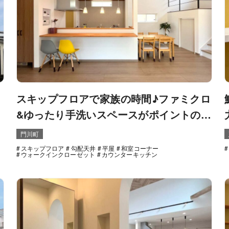
スキップフロアで家族の時間♪ファミクロ
&ゆったり手洗いスペースがポイントの平
屋住宅！
門川町
スキップフロア
勾配天井
平屋
和室コーナー
ウォークインクローゼット
カウンターキッチン