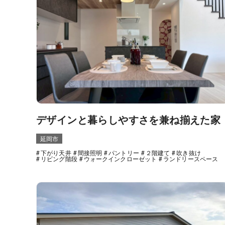
デザインと暮らしやすさを兼ね揃えた家
延岡市
下がり天井
間接照明
パントリー
２階建て
吹き抜け
リビング階段
ウォークインクローゼット
ランドリースペース