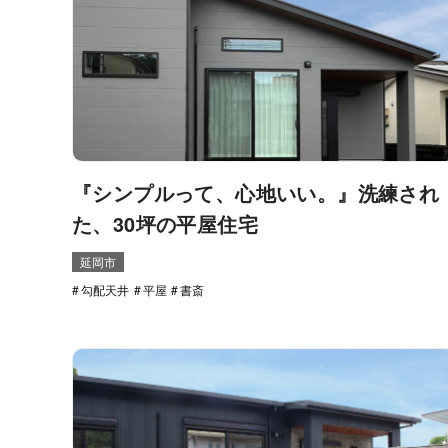
『シンプルって、心地いい。』洗練され
た、30坪の平屋住宅
延岡市
勾配天井
平屋
書斎