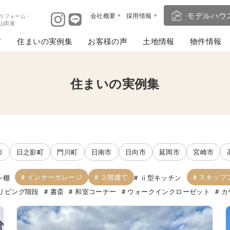
モデルハウ
会社概要
採用情報
リフォーム・
ば山田屋
住まいの実例集
お客様の声
土地情報
物件情報
住まいの実例集
市
日之影町
門川町
日南市
日向市
延岡市
宮崎市
インナーガレージ
２階建て
スキップ
ン棚
ⅱ型キッチン
リビング階段
書斎
和室コーナー
ウォークインクローゼット
カ