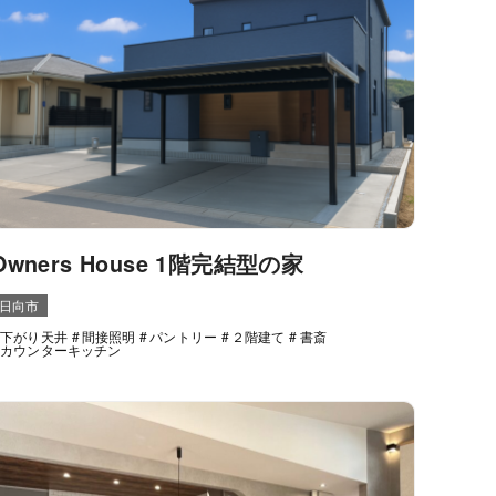
Owners House 1階完結型の家
日向市
下がり天井
間接照明
パントリー
２階建て
書斎
カウンターキッチン