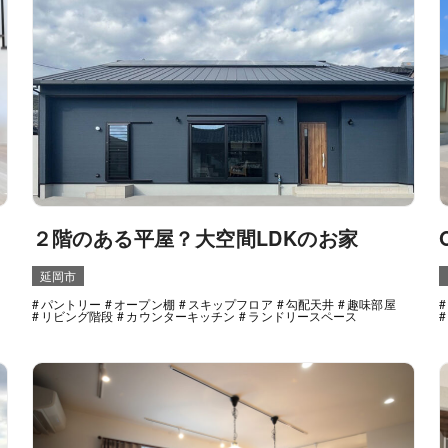
２階のある平屋？大空間LDKのお家
延岡市
パントリー
オープン棚
スキップフロア
勾配天井
趣味部屋
リビング階段
カウンターキッチン
ランドリースペース