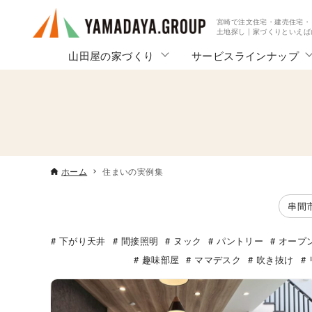
宮崎で注文住宅・建売住宅・
土地探し | 家づくりといえ
山田屋の家づくり
サービスラインナップ
ホーム
住まいの実例集
串間
下がり天井
間接照明
ヌック
パントリー
オープ
趣味部屋
ママデスク
吹き抜け