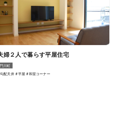
夫婦２人で暮らす平屋住宅
門川町
勾配天井
平屋
和室コーナー