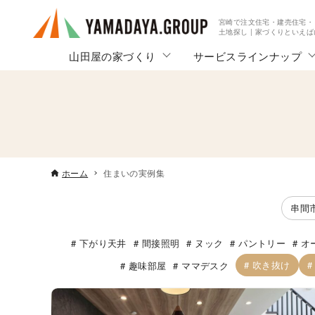
宮崎で注文住宅・建売住宅・
土地探し | 家づくりといえ
山田屋の家づくり
サービスラインナップ
ホーム
住まいの実例集
串間
下がり天井
間接照明
ヌック
パントリー
オ
吹き抜け
趣味部屋
ママデスク