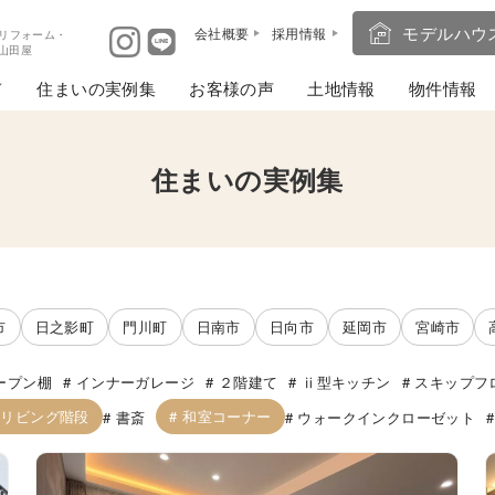
モデルハウ
会社概要
採用情報
リフォーム・
ば山田屋
住まいの実例集
お客様の声
土地情報
物件情報
住まいの実例集
市
日之影町
門川町
日南市
日向市
延岡市
宮崎市
ープン棚
インナーガレージ
２階建て
ⅱ型キッチン
スキップフ
リビング階段
和室コーナー
書斎
ウォークインクローゼット