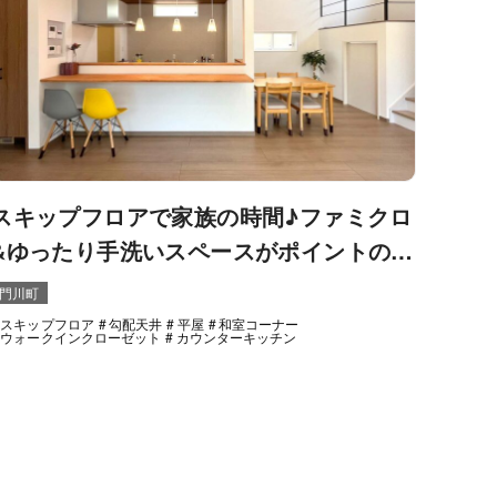
スキップフロアで家族の時間♪ファミクロ
&ゆったり手洗いスペースがポイントの平
屋住宅！
門川町
スキップフロア
勾配天井
平屋
和室コーナー
ウォークインクローゼット
カウンターキッチン