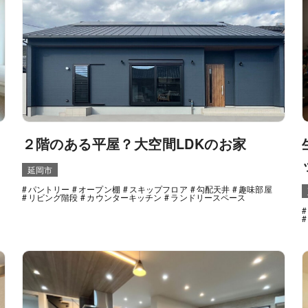
２階のある平屋？大空間LDKのお家
延岡市
パントリー
オープン棚
スキップフロア
勾配天井
趣味部屋
リビング階段
カウンターキッチン
ランドリースペース