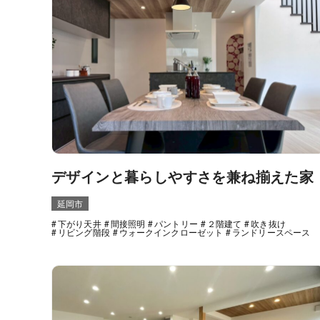
デザインと暮らしやすさを兼ね揃えた家
延岡市
下がり天井
間接照明
パントリー
２階建て
吹き抜け
リビング階段
ウォークインクローゼット
ランドリースペース