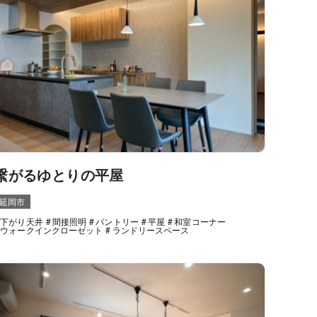
繋がるゆとりの平屋
延岡市
下がり天井
間接照明
パントリー
平屋
和室コーナー
ウォークインクローゼット
ランドリースペース