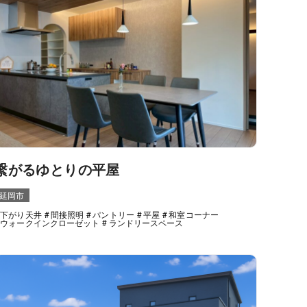
繋がるゆとりの平屋
延岡市
下がり天井
間接照明
パントリー
平屋
和室コーナー
ウォークインクローゼット
ランドリースペース