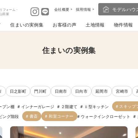
モデルハウ
会社概要
採用情報
リフォーム・
ば山田屋
住まいの実例集
お客様の声
土地情報
物件情報
住まいの実例集
市
日之影町
門川町
日南市
日向市
延岡市
宮崎市
スキップ
ープン棚
インナーガレージ
２階建て
ⅱ型キッチン
書斎
和室コーナー
ビング階段
ウォークインクローゼット