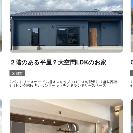
２階のある平屋？大空間LDKのお家
延岡市
パントリー
オープン棚
スキップフロア
勾配天井
趣味部屋
リビング階段
カウンターキッチン
ランドリースペース