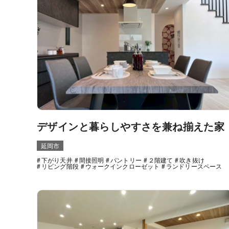
デザインと暮らしやすさを兼ね揃えた家
延岡市
下がり天井
間接照明
パントリー
２階建て
吹き抜け
リビング階段
ウォークインクローゼット
ランドリースペース