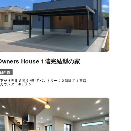
Owners House 1階完結型の家
日向市
下がり天井
間接照明
パントリー
２階建て
書斎
カウンターキッチン