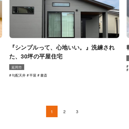
『シンプルって、心地いい。』洗練され
た、30坪の平屋住宅
延岡市
勾配天井
平屋
書斎
1
2
3