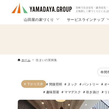
宮崎で注文住宅・建売住宅・
土地探し | 家づくりといえ
山田屋の家づくり
サービスラインナップ
ホーム
住まいの実例集
串間
下がり天井
間接照明
ヌック
パントリー
オ
趣味部屋
ママデスク
吹き抜け
リ